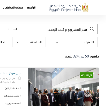
الرئيسية
خدمات المواطنين
الســـنـــة
التصنيف
المحافظة
الحال
ظهور
50
من 324
نتيجة
مبنى مركز شباب 
تم تنفيذه
والمركز يخدم ٢٠٠ ألف نسمه
محافظة: كفر الشيخ
التصنيف: شباب ورياضة
التكلفة: 3 مليون جنيه