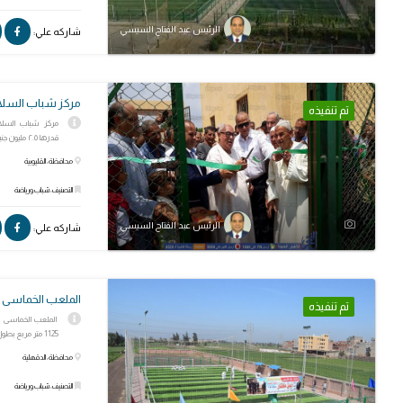
الرئيس عبد الفتاح السيسي
شاركه علي:
مركز شباب السلا
تم تنفيذه
مركز شباب السلام 
قدرها ٢.٥ مليون جنيه.
محافظة: القليوبية
التصنيف: شباب ورياضة
الرئيس عبد الفتاح السيسي
شاركه علي:
الملعب الخماسى ب
تم تنفيذه
الملعب الخماسى بم
1125 متر مربع بطول 25×45 متر وبتكلفة 650 ألف جنيه.
محافظة: الدقهلية
التصنيف: شباب ورياضة