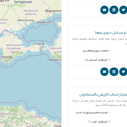
م بساحل دجوى ببنها
بساحل دجوى ببنها التابعة لمحافظة القليوبية بتكلفة
التكلفة: 2 مليون و500 ألف جنيه
تاريخ التنفيذ: أغسطس ٢٠١٨
مركز شباب الزريقي بالسنبلاوين
ركز شباب الزريقي بالسنبلاوين والذي يقع على مساحة
المساحة: 1125م مربع بطول 25 × 45 متر
تاريخ التنفيذ: مارس ٢٠٢٠