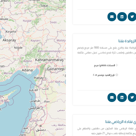
زوايدة بقنا
مركز شباب قرية الزوايدة بقنا، والذي يقع علي مساحة 9000 متر مربع ويضم
من طابقين وملعب كرة قدم خماسي نجيل صناعي بتكلفة
.
المساحة: 9000م2 مربع
تاريخ التنفيذ: نوفمبر ٢٠١٨
ي نقادة الرياضي بقنا
دي نقادة الرياضي بقنا، المكون من طابقين، والمقام علي