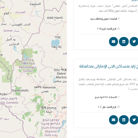
الخماسى"نجيل صناعي" بمركز شباب قرية إسكندرية
يوط، بتكلفة مليون و600 ألف جنيه
التكلفة: 1 مليون و600 ألف جنيه
تاريخ التنفيذ: أبريل ٢٠١٩
زايد بمساكن الحى الإماراتى بمحافظة
ايد بمساكن الحى الإماراتى بمحافظة بورسعيد والذى
يقع على مساحة نحو 4747 متر مربع ويضم ملعب كرة قدم، وملعب متعدد
حاسب آ...
المساحة: 4747م2 مربع
تاريخ التنفيذ: يناير ٢٠٢٠