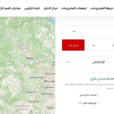
خريطة المشروعات
تصنيفات المشروعات
مركز الاخبار
اجندة الرئيس
مبادرات السيد ال
بــحــث
ة
الإفتراضى
مدينة سيدى غازي
مبنى مركز شباب مدينة سيدى غازى على مساحة٧٠٠متر٢ وبتكلفة ٣ مليون جنيه
المساحة: 700م2 مربع
تاريخ التنفيذ: أكتوبر ٢٠٢٢