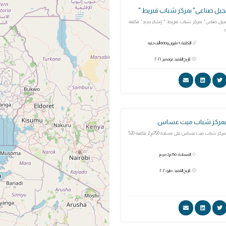
"نجيل صناعى" بمركز شباب قبريط "
نجيل صناعى" بمركز شباب قبريط " إنشاء جديد" بتكلفة
التكلفة: 1 مليون و600 ألف جنيه
تاريخ التنفيذ: نوفمبر ٢٠٢١
 بمركز شباب ميت عساس
الملعب الخماسى بمركز شباب ميت عساس على مساحة 750م 2 بتكلفة 520
المساحة: 750م2 مربع
تاريخ التنفيذ: مايو ٢٠٢٠