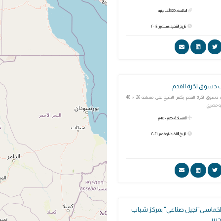
التكلفة: 320 ألف جنيه
تاريخ التنفيذ: سبتمبر ٢٠١٤
دسوق لكرة القدم
ملعب مركز شباب دسوق لكرة القدم بكفر الشيخ على مساحة 26 × 48
المساحة: 26م × 48م
تاريخ التنفيذ: نوفمبر ٢٠٢١
الخماسى"نجيل صناعي" بمركز شباب
حرير