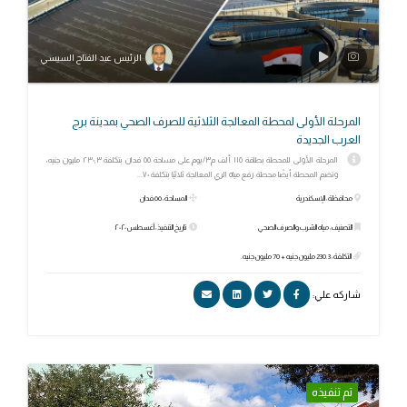
الرئيس عبد الفتاح السيسي
المرحلة الأولى لمحطة المعالجة الثلاثية للصرف الصحي بمدينة برج
العرب الجديدة
المرحلة الأولى للمحطة بطاقة ١١٥ ألف م٣/يوم على مساحة ٥٥ فدان بتكلفة ٢٣٠,٣ مليون جنيه،
وتضم المحطة أيضًا محطة رفع مياه الري المعالجة ثلاثيًا بتكلفة ٧٠...
محافظة: الإسكندرية
المساحة: ٥٥ فدان
التصنيف: مياه الشرب والصرف الصحي
تاريخ التنفيذ: أغسطس ٢٠٢٠
التكلفة: 230.3 مليون جنيه + 70 مليون جنيه.
شاركه علي:
تم تنفيذه