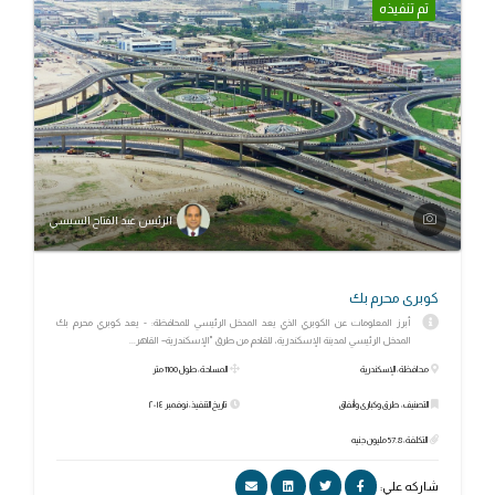
تم تنفيذه
الرئيس عبد الفتاح السيسي
كوبرى محرم بك
أبرز المعلومات عن الكوبري الذي يعد المدخل الرئيسي للمحافظة: - يعد كوبري محرم بك
المدخل الرئيسي لمدينة الإسكندرية، للقادم من طرق "الإسكندرية– القاهر...
محافظة: الإسكندرية
المساحة: طول 1100 متر
التصنيف: طرق وكبارى وأنفاق
تاريخ التنفيذ: نوفمبر ٢٠١٤
التكلفة: 57.8 مليون جنيه
شاركه علي: