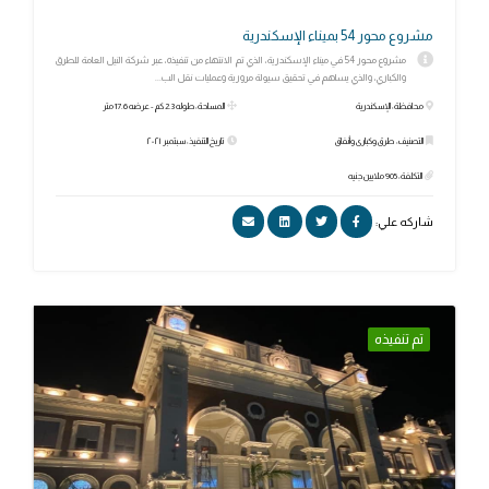
مشروع محور 54 بميناء الإسكندرية
مشروع محور 54 في ميناء الإسكندرية، الذي تم الانتهاء من تنفيذه، عبر شركة النيل العامة للطرق
والكباري، والذي يساهم في تحقيق سيولة مرورية وعمليات نقل الب...
محافظة: الإسكندرية
المساحة: طوله 2.3 كم - عرضه 17.6 متر
التصنيف: طرق وكبارى وأنفاق
تاريخ التنفيذ: سبتمبر ٢٠٢١
التكلفة: 905 ملايين جنيه
شاركه علي:
تم تنفيذه