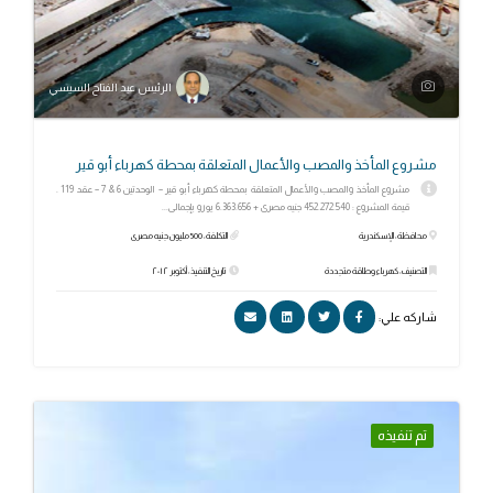
الرئيس عبد الفتاح السيسي
مشروع المأخذ والمصب والأعمال المتعلقة بمحطة كهرباء أبو قير
مشروع المأخذ والمصب والأعمال المتعلقة بمحطة كهرباء أبو قير – الوحدتين 6 & 7 – عقد 119 .
قيمة المشروع : 452.272.540 جنيه مصرى + 6.363.656 يورو بإجمالى...
محافظة: الإسكندرية
التكلفة: 500 مليون جنيه مصرى
التصنيف: كهرباء وطاقة متجددة
تاريخ التنفيذ: أكتوبر ٢٠١٢
شاركه علي:
تم تنفيذه