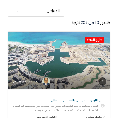
الإفتراضى
ظهور
50
من 207
نتيجة
جارى تنفيذه
الرئيس عبد الفتاح السيسي
مارينا لليخوت بمراسي بالساحل الشمالي
انشاء مرسي لليخوت بنظام الارصفه العائمه في ميناء اليخوت بمراسي علي ضفاف البحر الابيض
المتوسط بطاقه استيعابيه 226 يخت مجهز بالخدمات بطول 3 كم ويعتبر ان...
محافظة: الإسكندرية
التكلفة: 160 مليون جنيه