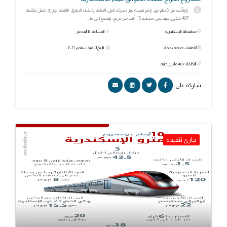
ويتألف من 5 طوابق، وتم تنفيذه عبر شركة النيل العامة لإنشاء الطرق التابعة لوزارة النقل بتكلفة
407 ملايين جنيه على مساحة 15 ألف متر مربع، ليتسع إلى ما...
محافظة: الإسكندرية
المساحة: 15 ألف متر
التصنيف: خدمات عامة
تاريخ التنفيذ: سبتمبر ٢٠٢١
التكلفة: 407 ملايين جنيه
شاركه علي:
جارى تنفيذه