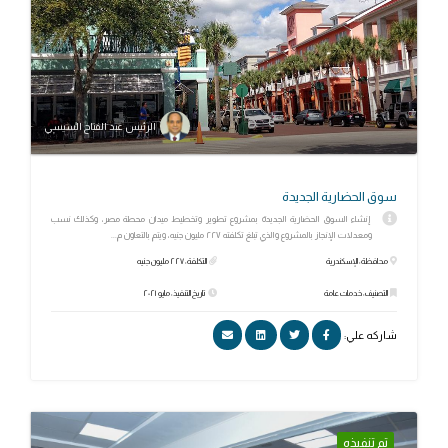
الرئيس عبد الفتاح السيسي
سوق الحضارية الجديدة
إنشاء السوق الحضارية الجديدة بمشروع تطوير وتخطيط ميدان محطة مصر، وكذلك نسب
ومعدلات الإنجاز بالمشروع والذي تبلغ تكلفته ٢٢٧ مليون جنيه، ويتم بالتعاون م...
محافظة: الإسكندرية
التكلفة: ٢٢٧ مليون جنيه
التصنيف: خدمات عامة
تاريخ التنفيذ: مايو ٢٠٢١
شاركه علي:
تم تنفيذه