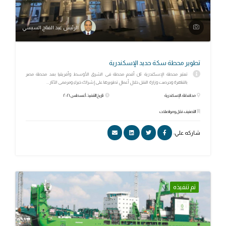
الرئيس عبد الفتاح السيسي
تطوير محطة سكة حديد الإسكندرية
تعتبر محطة الإسكندرية ثان أقدم محطة فى الشرق الأوسط وأفريقيا بعد محطة مصر
بالقاهرة وحرصت وزارة النقل خلال أعمال تطويرها على إشراك خبراء ومرممى الآثار...
محافظة: الإسكندرية
تاريخ التنفيذ: أغسطس ٢٠٢١
التصنيف: نقل ومواصلات
شاركه علي:
تم تنفيذه