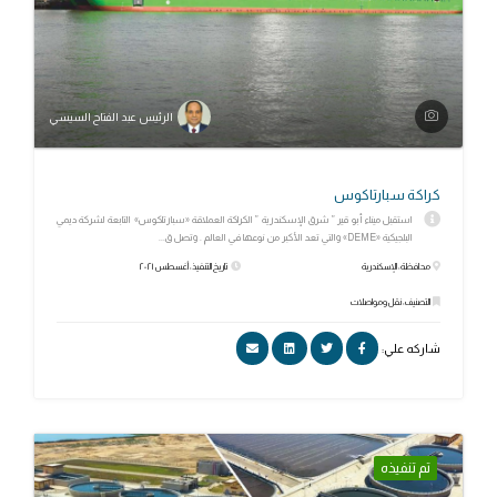
الرئيس عبد الفتاح السيسي
كراكة سبارتاكوس
استقبل ميناء أبو قير ” شرق الإسكندرية ” الكراكة العملاقة «سبارتاكوس» التابعة لشركة ديمي
البلجيكية «DEME» والتي تعد الأكبر من نوعها في العالم . وتصل ق...
محافظة: الإسكندرية
تاريخ التنفيذ: أغسطس ٢٠٢١
التصنيف: نقل ومواصلات
شاركه علي:
تم تنفيذه