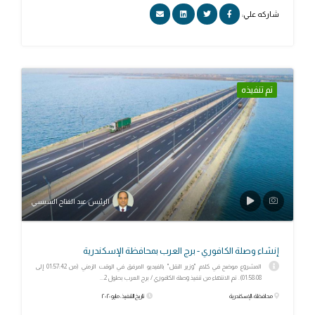
شاركه علي:
تم تنفيذه
الرئيس عبد الفتاح السيسي
إنشاء وصلة الكافوري - برج العرب بمحافظة الإسكندرية
المشروع موضح في كلام "وزير النقل" بالفيديو المرفق في الوقت الزمني (من 01:57:42 إلى
01:58:08). تم الانتهاء من تنفيذ وصلة الكافوري / برج العرب بطول 2...
محافظة: الإسكندرية
تاريخ التنفيذ: مايو ٢٠٢٠