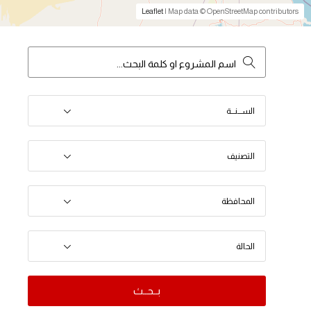
Leaflet
| Map data © OpenStreetMap contributors
الســـنـــة
التصنيف
المحافظة
الحالة
بــحــث