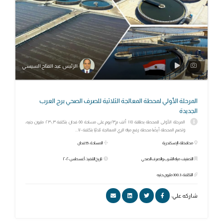
الرئيس عبد الفتاح السيسي
المرحلة الأولي لمحطة المعالجة الثلاثية للصرف الصحي برج العرب
الجديدة
المرحلة الأولى للمحطة بطاقة ١١٥ ألف م٣/يوم على مساحة ٥٥ فدان بتكلفة ٢٣٠,٣ مليون جنيه،
وتضم المحطة أيضًا محطة رفع مياه الري المعالجة ثلاثيًا بتكلفة ٧٠...
محافظة: الإسكندرية
المساحة: 55 فدان
التصنيف: مياه الشرب والصرف الصحي
تاريخ التنفيذ: أغسطس ٢٠٢٠
التكلفة: 300.3 مليون جنيه
شاركه علي: