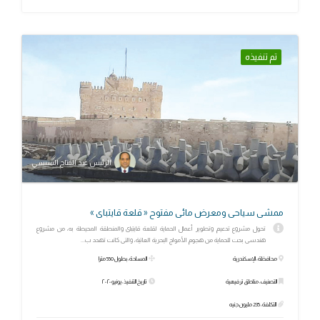
تم تنفيذه
الرئيس عبد الفتاح السيسي
ممشى سياحى ومعرض مائى مفتوح « قلعة قايتباى »
تحول مشروع تدعيم وتطوير أعمال الحماية لقلعة قايتباى والمنطقة المحيطة به، من مشروع
هندسى بحت للحماية من هجوم الأمواج البحرية العاتية، والتى كانت تهدد ب...
محافظة: الإسكندرية
المساحة: بطول 550 مترا
التصنيف: مناطق ترفيهية
تاريخ التنفيذ: يونيو ٢٠٢٠
التكلفة: 235 مليون جنيه