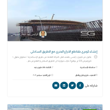
الرئيس عبد الفتاح السيسي
إنشاء كوبري بتقاطع الذراع البحري مع الطريق الساحلي
يتكون من كوبرى رئيسي يهدف لنقل الحركة القادمة من طريق الإسكندرية / مطروح بطول ۱
كم وعرض 12.8 م بواقع 3 حارات مرورية الى الطريق الساحلى و القادم من طر...
محافظة: الإسكندرية
التكلفة: 288 مليون جنيه
التصنيف: طرق وكبارى وأنفاق
تاريخ التنفيذ: سبتمبر ٢٠٢١
شاركه علي: