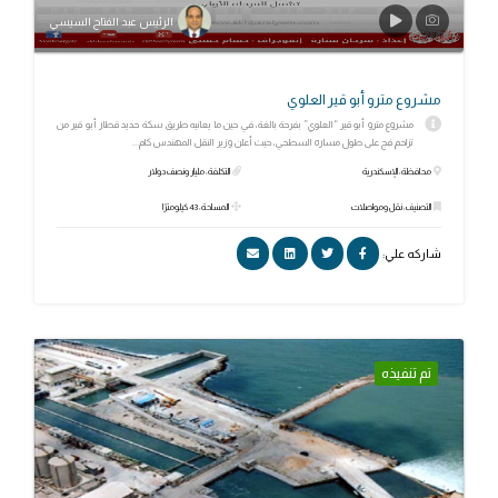
الرئيس عبد الفتاح السيسي
مشروع مترو أبو قير العلوي
مشروع مترو أبو قير “العلوي” بفرحة بالغة، في حين ما يعانيه طريق سكة حديد قطار أبو قير من
تزاحم فج على طول مساره السطحي، حيث أعلن وزير النقل المهندس كام...
محافظة: الإسكندرية
التكلفة: مليار ونصف دولار
التصنيف: نقل ومواصلات
المساحة: 43 كيلومترًا
شاركه علي:
تم تنفيذه