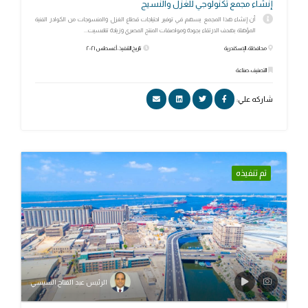
إنشاء مجمع تكنولوجي للغزل والنسيج
أن إنشاء هذا المجمع يسهم في توفير احتياجات قطاع الغزل والمنسوجات من الكوادر الفنية
المؤهلة بهدف الارتقاء بجودة ومواصفات المنتج المصري وزيادة تنافسيت...
محافظة: الإسكندرية
تاريخ التنفيذ: أغسطس ٢٠٢١
التصنيف: صناعة
شاركه علي:
تم تنفيذه
الرئيس عبد الفتاح السيسي