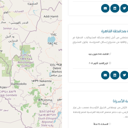
بمحافظة القاهرة
لاجتماعي من أجل إنهاء مشكلة العشوائيات الخطرة تم
لى والثانية من مشروع إسكان المحروسة. يتكون المشروع
التكلفة: 940 مليون جنيه
تاريخ التنفيذ: أكتوبر ٢٠١٨
ة الأسرة)
ة الأولى من نوعها فى الشرق الأوسط صممت على غرار
بباريس، حيث حضر مصمم الحديقة الفرنسية لمصر وخطط
ند...
المساحة: 70 فداناً