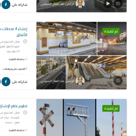
الرئيس عبد الفتاح السيسي
شاركه علي:
إنشاء 4 محط
تم تنفيذه
الأنفاق
لمترو الأنفاق (ها
2،4 مليار جنيه...
محافظة: القاهرة
التصنيف: نقل ومواصلات
الرئيس عبد الفتاح السيسي
شاركه علي:
تطوير نظم الإشارا
تم تنفيذه
(قويسنا - بركة السب
طوخ - سندنه...
محافظة: القاهرة