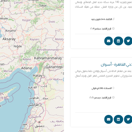
يهدف المشروع لتصنيع وتوريد 140 عربة سكة حديد لنقل البضائع، بإجمالي
5 مليون جنيه، بين كل من وزارة النقل. ممثلة في هيئة السكك
التكلفة: 544 مليون جنيه
تاريخ التنفيذ: سبتمبر ٢٠١٩
احي القاهرة - أسوان
تد من قناطر الدلتا حتى أسوان ووادي حلفا بطول حوالي
المشروع إلى تطوير المجرى الملاحي لنهر النيل بإجراء أعمال
المساحة: 1310 كم طولي
تاريخ التنفيذ: ديسمبر ٢٠٢١