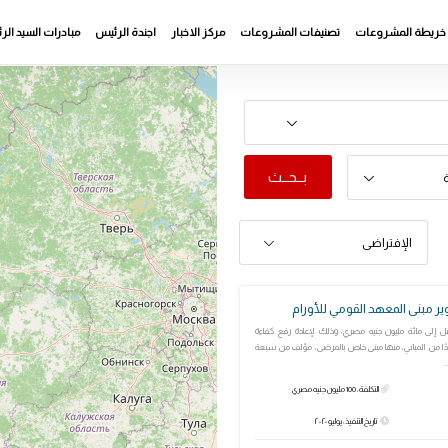
خريطة المشروعات
تصنيفات المشروعات
مركز الاخبار
اجندة الرئيس
مبادرات السيد ال
بــحــث
ة
الإفتراضى
ر مبنى المعهد القومي للأورام
 إلى مائة مليون جنيه مصري، وذلك لإعادة رفع كفاءة
ًا من المباني، منها مبنى خاص بالمرضى، مؤلف من سبعة
.
التكلفة: 100 مليون جنيه مصري
تاريخ التنفيذ: يوليو ٢٠٢٠