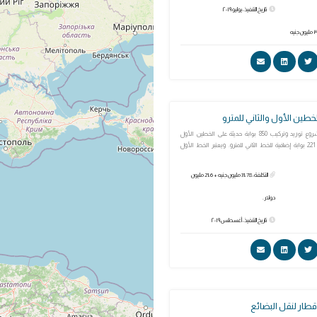
تاريخ التنفيذ: يوليو ٢٠١٩
تم الانتهاء من مشروع توريد وتركيب 850 بوابة حديثة على الخطين الأول
والثاني للمترو وعدد 221 بوابة إضافية للخط الثاني للمترو. ويعتبر الخط الأول
التكلفة: 31،78 مليون جنيه + 21،6 مليون
دولار.
تاريخ التنفيذ: أغسطس ٢٠١٩