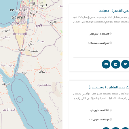
احي القاهرة - دمياط
طريق ملاحي نهري يمتد من قناطر الدلتا حتى دمياط بطول إجمالي 242 كم،
ء دمياط الجديد بعواصم المحافظات الواقعة على المجرى
المساحة: 242 كم طولي
تاريخ التنفيذ: ديسمبر ٢٠١٩
حديد القاهرة ( رمسيس )
 وأعمال التجديد بالمحطة طلاء المبنى الرئيسي ومداخل
 جانب طلاء القطارات العادية والمميزة من الخارج وتجديد
التكلفة: 255 مليون جنيه
تاريخ التنفيذ: مارس ٢٠٢٠