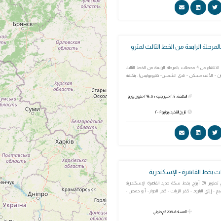
ات بالمرحلة الرابعة من الخط الثالث لمترو
يتمثل المشروع في الانتهاء من 4 محطات بالمرحلة الرابعة من الخط الثالث
رون - الألف مسكن - نادى الشمس- هليوبوليس)، بتكلفة
التكلفة: ٢,٤ مليار جنيه + ٢٩٤,٥ مليون يورو
تاريخ التنفيذ: يونيو ٢٠١٩
ت بخط القاهرة - الإسكندرية
يتمثل المشروع في تطوير (9) أبراج بخط سكة حديد القاهرة الإسكندرية
ع - إيتاي البارود - كفر الزيات - كفر الدوار- أبو حمص -
المساحة: 208 كم طولي