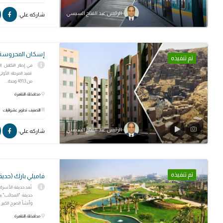
الرئيس عبد الفتاح السيسي
شاركه علي:
إسكان المحروسة 
تم تنفيذه
في إطار التكافل ا
تنفيذ المرحلة الأو
من 4913 وحدة...
محافظة: القاهرة
التصنيف: تطوير عشوائيات
الرئيس عبد الفتاح السيسي
شاركه علي:
تم تنفيذه
فاميلي بارك (حديق
تُعد حديقة الأسر
حديقة "العجائب" 
وأنشأ الصرح الكبير ع
محافظة: القاهرة