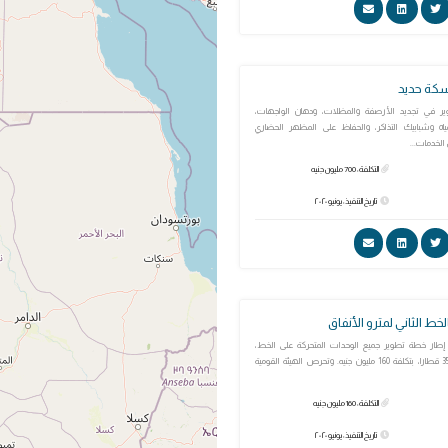
وير في تجديد الأرصفة والمظلات، ودهان الواجهات،
ياه وشبابيك التذاكر، والحفاظ على المظهر الحضاري
لخدمات...
التكلفة: 700 مليون جنيه
تاريخ التنفيذ: يونيو ٢٠٢٠
إطار خطة تطوير جميع الوحدات المتحركة على الخط،
وذلك من إجمالي 35 قطارا، بتكلفة 160 مليون جنيه. وتحرص الهيئة القومية
التكلفة: 160 مليون جنيه
تاريخ التنفيذ: يونيو ٢٠٢٠