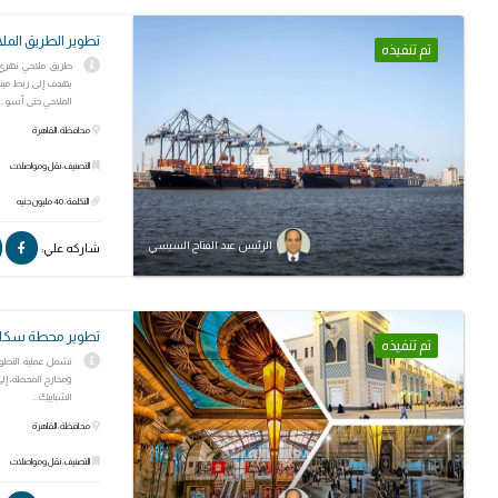
تطوير الطريق المل
تم تنفيذه
يهدف إلى ربط مينا
الملاحي حتى أسو...
محافظة: القاهرة
التصنيف: نقل ومواصلات
التكلفة: 40 مليون جنيه
الرئيس عبد الفتاح السيسي
شاركه علي:
تطوير محطة سكك 
تم تنفيذه
تشمل عملية التطوير
ومخارج المحطة، إلى
الشبابيك...
محافظة: القاهرة
التصنيف: نقل ومواصلات