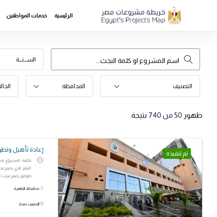
الرئيسية
خدمات المواطنين
الســـنـــة
التصنيف
المحافظة
الحال
ظهور
50
من 740
نتيجة
إعادة تأهيل وتطوي
تم تنفيذه
تكلفة المشروع تصل
المقر الذي يضم عدد
طوابق يضم غرف ا..
محافظة: القاهرة
التصنيف: صحة