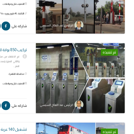
التصنيف: نقل ومواصلات
التكلفة: ٩٤ مليون يورو + ٣٦٥ مليون جنيه
الرئيس عبد الفتاح السيسي
شاركه علي:
تركيب 850 بوابة للخطين الأول والثاني للمترو
تم تنفيذه
للمتر...
محافظة: القاهرة
التصنيف: نقل ومواصلات
الرئيس عبد الفتاح السيسي
شاركه علي:
تشغيل 140 عربة قطار لنقل البضائع
تم تنفيذه