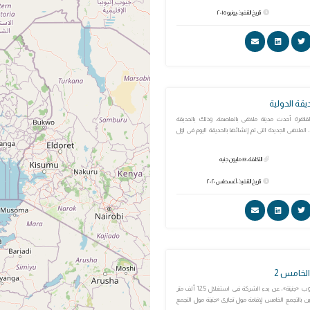
تاريخ التنفيذ: يونيو ٢٠١٥
يقة الدولية
قاهرة أحدث مدينة ملاهى بالعاصمة، وذلك بالحديقة
، الملاهى الجديدة التى تم إنشائها بالحديقة اليوم فى اول
التكلفة: 33 مليون جنيه
تاريخ التنفيذ: أغسطس ٢٠٢٠
الخامس 2
شركة إم جى جروب «جنينة»، عن بدء الشركة فى استغلال 12.5 ألف متر
 بالتجمع الخامس لإقامة مول تجارى «جنينة مول التجمع