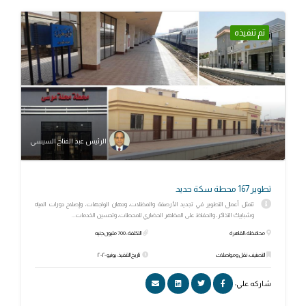
تم تنفيذه
الرئيس عبد الفتاح السيسي
تطوير 167 محطة سكة حديد
تتمثل أعمال التطوير في تجديد الأرصفة والمظلات، ودهان الواجهات، وإصلاح دورات المياه
وشبابيك التذاكر، والحفاظ على المظهر الحضاري للمحطات، وتحسين الخدمات...
محافظة: القاهرة
التكلفة: 700 مليون جنيه
التصنيف: نقل ومواصلات
تاريخ التنفيذ: يونيو ٢٠٢٠
شاركه علي: