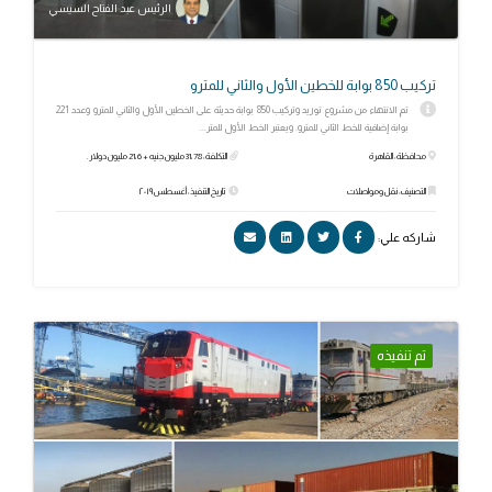
الرئيس عبد الفتاح السيسي
تركيب 850 بوابة للخطين الأول والثاني للمترو
تم الانتهاء من مشروع توريد وتركيب 850 بوابة حديثة على الخطين الأول والثاني للمترو وعدد 221
بوابة إضافية للخط الثاني للمترو. ويعتبر الخط الأول للمتر...
محافظة: القاهرة
التكلفة: 31،78 مليون جنيه + 21،6 مليون دولار.
التصنيف: نقل ومواصلات
تاريخ التنفيذ: أغسطس ٢٠١٩
شاركه علي:
تم تنفيذه