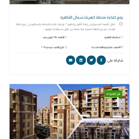
رفع كفاءة محطة كهرباء شمال القاهرة
تتمثل أهمية المشروع في إعادة تأهيل وتطوير ٢ توربينة غازية بالمحطة، ويساهم في رفع كفاءة
الوحدات ودعم الطاقة المنتجة بها، فضلًا عن تقليل استهلاك الوقود...
محافظة: القاهرة
التكلفة: ٢٩٤ مليون جنيه.
التصنيف: كهرباء وطاقة متجددة
تاريخ التنفيذ: ديسمبر ٢٠١٩
شاركه علي:
تم تنفيذه