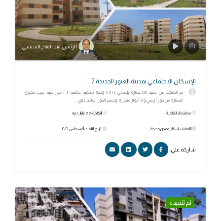
الرئيس عبد الفتاح السيسي
الإسكان الاجتماعي بمدينة العبور الجديدة 2
تم الانتهاء من تنفيذ ٤٥١ عمارة بإجمالي ١٠,٨٢٤ وحدة سكنية بتكلفة ٢,٢ مليار جنيه، حيث تتكون
العمارة من دور أرضي و ٥ أدوار متكررة، ويضم الدور الواحد ٤ وح...
محافظة: القاهرة
التكلفة: 2.2 مليار جنيه
التصنيف: إسكان ومدن جديدة
تاريخ التنفيذ: أغسطس ٢٠٢١
شاركه علي:
تم تنفيذه