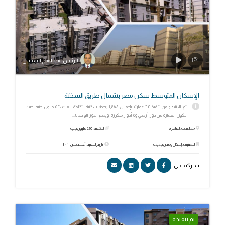
الرئيس عبد الفتاح السيسي
الإسكان المتوسط سكن مصر بشمال طريق السخنة
تم الانتهاء من تنفيذ ٦٢ عمارة بإجمالي ١,٤٨٨ وحدة سكنية بتكلفة بلغت ٥٢٠ مليون جنيه، حيث
تتكون العمارة من دور أرضي و٥ أدوار متكررة، ويضم الدور الواحد ٤...
محافظة: القاهرة
التكلفة: 520 مليون جنيه
التصنيف: إسكان ومدن جديدة
تاريخ التنفيذ: أغسطس ٢٠٢١
شاركه علي:
تم تنفيذه