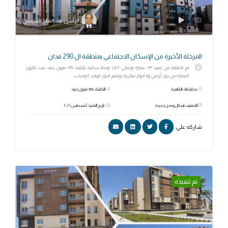
الرئيس عبد الفتاح السيسي
المرحلة الأخيرة من الإسكان الاجتماعي بمنطقة ال 290 فدان
تم الانتهاء من تنفيذ ٦٣ عمارة بإجمالي ١,٥١٢ وحدة سكنية بتكلفة ٣٥٠ مليون جنيه، حيث تتكون
العمارة من دور أرضي و٥ أدوار متكررة، ويضم الدور الواحد ٤ وحدات...
محافظة: القاهرة
التكلفة: 350 مليون جنيه
التصنيف: إسكان ومدن جديدة
تاريخ التنفيذ: أغسطس ٢٠٢١
شاركه علي:
تم تنفيذه