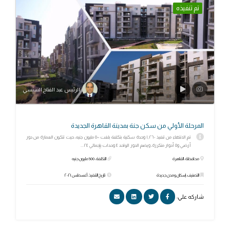
تم تنفيذه
الرئيس عبد الفتاح السيسي
المرحلة الأولي من سكن جنة بمدينة القاهرة الجديدة
تم الانتهاء من تنفيذ ١,٢٦٠ وحدة سكنية بتكلفة بلغت ٥٠٠ مليون جنيه، حيث تتكون العمارة من دور
أرضي و٥ أدوار متكررة، ويضم الدور الواحد ٤ وحدات بإجمالي ٢٤...
محافظة: القاهرة
التكلفة: 500 مليون جنيه
التصنيف: إسكان ومدن جديدة
تاريخ التنفيذ: أغسطس ٢٠٢١
شاركه علي: