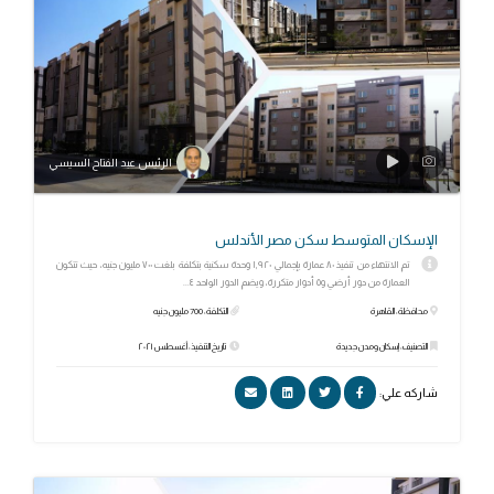
الرئيس عبد الفتاح السيسي
الإسكان المتوسط سكن مصر الأندلس
تم الانتهاء من تنفيذ ٨٠ عمارة بإجمالي ١,٩٢٠ وحدة سكنية بتكلفة بلغت ٧٠٠ مليون جنيه، حيث تتكون
العمارة من دور أرضي و٥ أدوار متكررة، ويضم الدور الواحد ٤...
محافظة: القاهرة
التكلفة: 700 مليون جنيه
التصنيف: إسكان ومدن جديدة
تاريخ التنفيذ: أغسطس ٢٠٢١
شاركه علي: