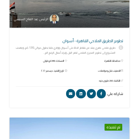
الرئيس عبد الفتاح السيسي
تطوير الطريق الملاحي القاهرة - أسوان
طريق ملاحي نهري يمتد من قناطر الدلتا حتى أسوان ووادي حلفا بطول حوالي 1310 كم، ويهدف
المشروع إلى تطوير المجرى الملاحي لنهر النيل بإجراء أعمال الرفع الم...
محافظة: القاهرة
المساحة: 1310 كم طولي
التصنيف: نقل ومواصلات
تاريخ التنفيذ: ديسمبر ٢٠٢١
التكلفة: 200 مليون جنيه
شاركه علي:
تم تنفيذه