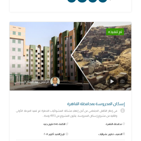
تم تنفيذه
الرئيس عبد الفتاح السيسي
إسكان المحروسة بمحافظة القاهرة
في إطار التكافل الاجتماعي من أجل إنهاء مشكلة العشوائيات الخطرة تم تنفيذ المرحلة الأولى
والثانية من مشروع إسكان المحروسة. يتكون المشروع من 4913 وحدة...
محافظة: القاهرة
التكلفة: 940 مليون جنيه
التصنيف: تطوير عشوائيات
تاريخ التنفيذ: أكتوبر ٢٠١٨