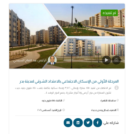
تم تنفيذه
الرئيس عبد الفتاح السيسي
المرحلة الأولي من الإسكان الاجتماعي بالامتداد الشرقي لمدينة بدر
تم الانتهاء من تنفيذ ١٥٥ عمارة بإجمالي ٣,٧٢٠ وحدة سكنية بتكلفة بلغت ٨٥٠ مليون جنيه، حيث
تتكون العمارة من دور أرضي و٥ أدوار متكررة، يضم الدور الواحد ٤...
محافظة: القاهرة
التكلفة: 850 مليون جنيه
التصنيف: إسكان ومدن جديدة
تاريخ التنفيذ: أغسطس ٢٠٢١
شاركه علي: