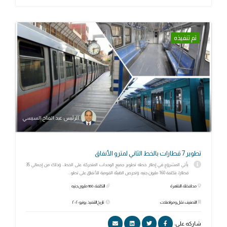
تم تنفيذه
الرئيس عبد الفتاح السيسي
تطوير 7 قطارات بالخط الثاني لمترو الأنفاق
يأتي المشروع في إطار خطة تطوير جميع الوحدات المتحركة على الخط، وذلك من إجمالي 35
قطارا، بتكلفة 160 مليون جنيه. وتحرص الهيئة القومية للأنفاق على تطو...
محافظة: القاهرة
التكلفة: 160 مليون جنيه
التصنيف: نقل ومواصلات
تاريخ التنفيذ: يونيو ٢٠٢٠
شاركه علي: