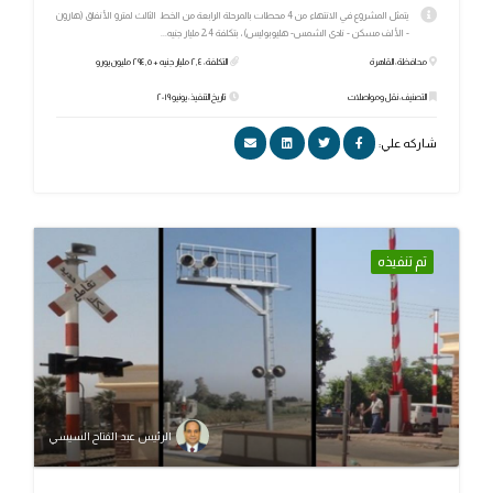
يتمثل المشروع في الانتهاء من 4 محطات بالمرحلة الرابعة من الخط الثالث لمترو الأنفاق (هارون
- الألف مسكن - نادى الشمس- هليوبوليس)، بتكلفة 2،4 مليار جنيه...
محافظة: القاهرة
التكلفة: ٢,٤ مليار جنيه + ٢٩٤,٥ مليون يورو
التصنيف: نقل ومواصلات
تاريخ التنفيذ: يونيو ٢٠١٩
شاركه علي:
تم تنفيذه
الرئيس عبد الفتاح السيسي