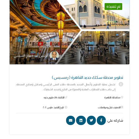
تم تنفيذه
الرئيس عبد الفتاح السيسي
تطوير محطة سكك حديد القاهرة ( رمسيس )
تشمل عملية التطوير وأعمال التجديد بالمحطة طلاء المبنى الرئيسي ومداخل ومخارج المحطة،
إلى جانب طلاء القطارات العادية والمميزة من الخارج وتجديد الشبابيك...
محافظة: القاهرة
التكلفة: 255 مليون جنيه
التصنيف: نقل ومواصلات
تاريخ التنفيذ: مارس ٢٠٢٠
شاركه علي: