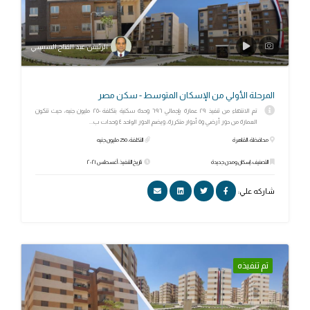
الرئيس عبد الفتاح السيسي
المرحلة الأولي من الإسكان المتوسط - سكن مصر
تم الانتهاء من تنفيذ ٢٩ عمارة بإجمالي ٦٩٦ وحدة سكنية بتكلفة ٢٥٠ مليون جنيه، حيث تتكون
العمارة من دور أرضي و٥ أدوار متكررة، ويضم الدور الواحد ٤ وحدات ب...
محافظة: القاهرة
التكلفة: 250 مليون جنيه
التصنيف: إسكان ومدن جديدة
تاريخ التنفيذ: أغسطس ٢٠٢١
شاركه علي:
تم تنفيذه