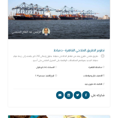
الرئيس عبد الفتاح السيسي
تطوير الطريق الملاحي القاهرة - دمياط
طريق ملاحي نهري يمتد من قناطر الدلتا حتى دمياط بطول إجمالي 242 كم، يهدف إلى ربط ميناء
دمياط الجديد بعواصم المحافظات الواقعة على المجرى الملاحي حتى أسو...
محافظة: القاهرة
المساحة: 242 كم طولي
التصنيف: نقل ومواصلات
تاريخ التنفيذ: ديسمبر ٢٠١٩
التكلفة: 40 مليون جنيه
شاركه علي: