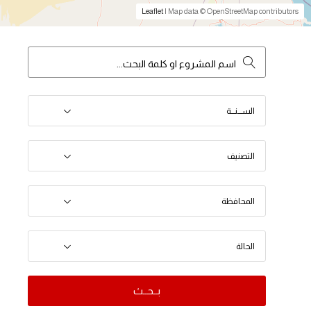
Leaflet
| Map data © OpenStreetMap contributors
الســـنـــة
التصنيف
المحافظة
الحالة
بــحــث