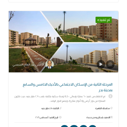
تم تنفيذه
الرئيس عبد الفتاح السيسي
المرحلة الثانية من الإسكان الاجتماعي بالأحياء الخامس والسابع
بمدينة بدر
تم الانتهاء من تنفيذ ٦٠٠ عمارة بإجمالي ١٤,٤٠٠ وحدة سكنية بتكلفة بلغت ٢,٩ مليار جنيه، حيث تتكون
العمارة من دور أرضي و٥ أدوار متكررة، ويضم الدور الواحد...
محافظة: القاهرة
التكلفة: 2.9 مليار جنيه
التصنيف: إسكان ومدن جديدة
تاريخ التنفيذ: أغسطس ٢٠٢١