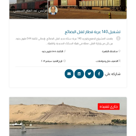
الرئيس عبد الفتاح السيسي
تشغيل 140 عربة قطار لنقل البضائع
يهدف المشروع لتصنيع وتوريد 140 عربة سكة حديد لنقل البضائع، بإجمالي تكلفة 544 مليون جنيه،
بين كل من وزارة النقل. ممثلة في هيئة السكك الحديدية، والهيئة...
محافظة: القاهرة
التكلفة: 544 مليون جنيه
التصنيف: نقل ومواصلات
تاريخ التنفيذ: سبتمبر ٢٠١٩
شاركه علي:
جارى تنفيذه