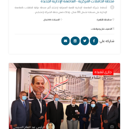
محطة الحافلات المركزية - العاصمة الإدارية الجديدة
تُخطط شركة العاصمة الإدارية للتنمية العمرانية لإنشاء أكبر محطة دولية للحافلات بالعاصمة
الإدارية على مساحة تشمل 300 فدان ، وذلك ضمن خطة الشركة لإنشاء م...
محافظة: القاهرة
المساحة: 300 فدان
التصنيف: نقل ومواصلات
شاركه علي:
جارى تنفيذه
الرئيس عبد الفتاح السيسي