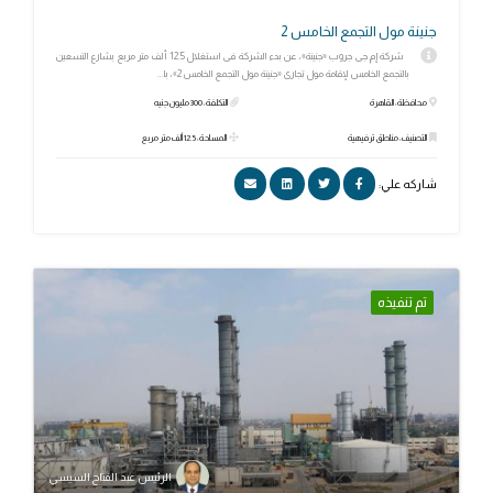
جنينة مول التجمع الخامس 2
شركة إم جى جروب «جنينة»، عن بدء الشركة فى استغلال 12.5 ألف متر مربع بشارع التسعين
بالتجمع الخامس لإقامة مول تجارى «جنينة مول التجمع الخامس 2»، با...
محافظة: القاهرة
التكلفة: 300 مليون جنيه
التصنيف: مناطق ترفيهية
المساحة: 12.5 ألف متر مربع
شاركه علي:
تم تنفيذه
الرئيس عبد الفتاح السيسي