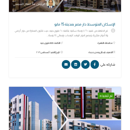
الرئيس عبد الفتاح السيسي
الإسكان المتوسط دار مصر بمدينة 15 مايو
تم الانتهاء من تنفيذ ١,٢٦٠ وحدة سكنية بتكلفة ٦٠٠ مليون جنيه، حيث تتكون العمارة من دور أرضي
و٥ أدوار متكررة، ويضم الدور الواحد ٤ وحدات بإجمالي ٢٤ وحدة...
محافظة: القاهرة
التكلفة: 600 مليون جنيه
التصنيف: إسكان ومدن جديدة
تاريخ التنفيذ: أغسطس ٢٠٢١
شاركه علي:
تم تنفيذه