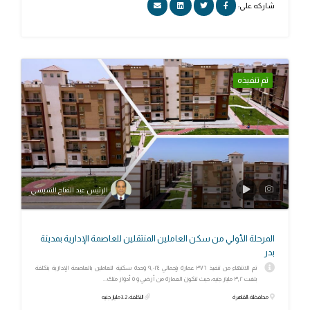
شاركه علي:
تم تنفيذه
الرئيس عبد الفتاح السيسي
المرحلة الأولي من سكن العاملين المنتقلين للعاصمة الإدارية بمدينة
بدر
تم الانتهاء من تنفيذ ٣٧٦ عمارة بإجمالي ٩,٠٢٤ وحدة سكنية للعاملين بالعاصمة الإدارية بتكلفة
بلغت ٣,٢ مليار جنيه، حيث تتكون العمارة من أرضي و ٥ أدوار متك...
محافظة: القاهرة
التكلفة: 3.2 مليار جنيه