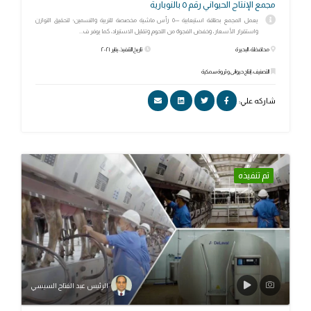
مجمع الإنتاج الحيواني رقم ٥ بالنوبارية
يعمل المجمع بطاقة استيعابية ٥٠٠٠ رأس ماشية مخصصة للتربية والتسمين؛ لتحقيق التوازن
واستقرار الأسعار، وخفض الفجوة من اللحوم وتقليل الاستيراد، كما يوفر ف...
محافظة: البحيرة
تاريخ التنفيذ: يناير ٢٠٢١
التصنيف: إنتاج حيوانى وثروة سمكية
شاركه علي:
تم تنفيذه
الرئيس عبد الفتاح السيسي