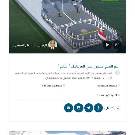
الرئيس عبد الفتاح السيسي
رفع العلم المصري على الفرقاطة "الفاتح"
المشروع موضح في كلمة الفريق أحمد خالد قائد القوات البحرية بالفيديو المرفق من الدقيقة
(١٢:١٨ إلى الدقيقة ١٣:١٣). تم رفع العلم المصري على الفرقاطة ال...
محافظة: الإسكندرية
تاريخ التنفيذ: أكتوبر ٢٠١٧
التصنيف: قوات مسلحة
شاركه علي: