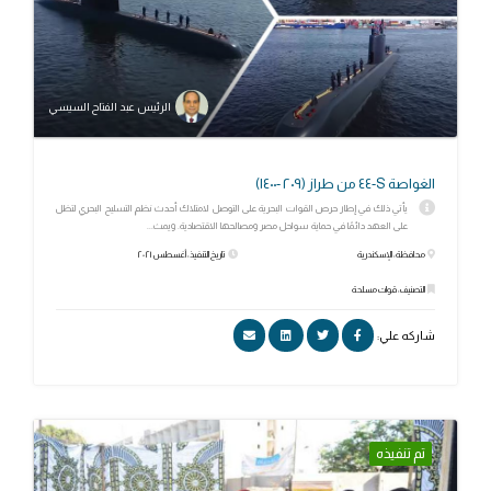
الرئيس عبد الفتاح السيسي
‏الغواصة S-٤٤ من طراز (٢٠٩ -١٤٠٠)
‏يأتي ذلك في إطار حرص القوات البحرية على التوصل لامتلاك أحدث نظم ‏التسليح البحري لتظل
على العهد دائمًا في حماية سواحل مصر ومصالحها الاقتصادية. ويمث...
محافظة: الإسكندرية
تاريخ التنفيذ: أغسطس ٢٠٢١
التصنيف: قوات مسلحة
شاركه علي:
تم تنفيذه