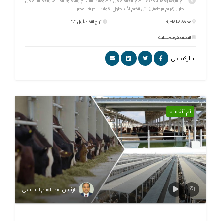
تم بناؤها وفقًا لأحدث النظم العالمية في منظومات التسليح والكفاءة القتالية، وتعد الثانية من
طراز (فريم بيرجاميني) التي تنضم لأسطول القوات البحرية المصر...
محافظة: القاهرة
تاريخ التنفيذ: أبريل ٢٠٢١
التصنيف: قوات مسلحة
شاركه علي:
تم تنفيذه
الرئيس عبد الفتاح السيسي