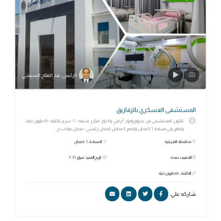
الرئيس عبد الفتاح السيسي
المستشفى العسكري بالزقازيق‎
تتكون المستشفى من بدروم ودور أرضي و٤ دور متكرر بسعة ٢٠٠ سرير بتكلفة ٥١٠ مليون جنية،
وتقام على مساحة ٥.٦ فدان، وتضم ٤ مداخل (مدخل رئيسي - مدخل عيادات خ...
محافظة: الشرقية
المساحة: ٥.٦ فدان
التصنيف: صحة
تاريخ التنفيذ: فبراير ٢٠٢١
التكلفة: ٥١٠ مليون جنية
شاركه علي: