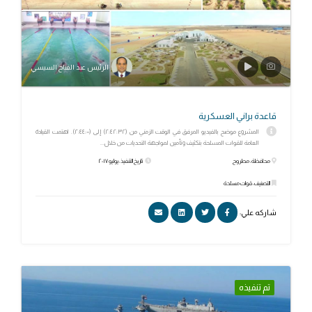
الرئيس عبد الفتاح السيسي
قاعدة براني العسكرية
المشروع موضح بالفيديو المرفق في الوقت الزمني من (٢:٤٢:٣٢) إلى (٢:٤٤:٠٠). اهتمت القيادة
العامة للقوات المسلحة بتكثيف وتأمين لمواجهة التحديات من خلال...
محافظة: مطروح
تاريخ التنفيذ: يوليو ٢٠١٧
التصنيف: قوات مسلحة
شاركه علي:
تم تنفيذه