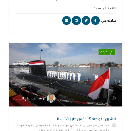
التصنيف: قوات مسلحة
شاركه علي:
تم تنفيذه
الرئيس عبد الفتاح السيسي
تدشين الغواصة S-٤٣ من طراز ٢٠٩ - ١٤٠٠
تتميز بمدى إبحار يصل إلى ٢٠ ألف كم وسرعة إبحار عالية، ولها القدرة على إطلاق الطوربيدات
والصواريخ عمق سطح، بالإضافة إلى أن الغواصة تم تزويدها بأحدث الم...