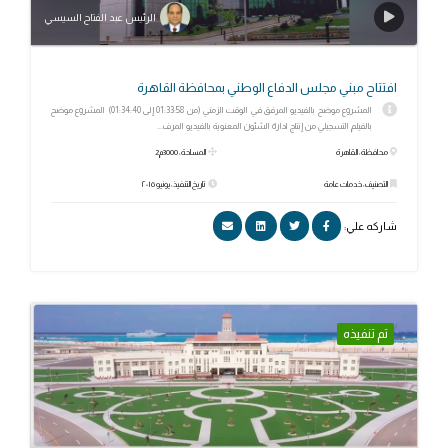
الرئيس عبد الفتاح السيسي
افتتاح مبني مجلس الدفاع الوطني بمحافظة القاهرة
المشروع موضح بالفيديو المرفق في الوقت الزمني (من 01:33:58 إلى 01:34:40) المشروع موضح
بالفيلم التسجيلي من إنتاج ادارة الشئون المعنوية بالفيديو المرف...
محافظة: القاهرة
المساحة: 3000م2
التصنيف: خدمات عامة
تاريخ التنفيذ: يونيو ٢٠١٥
شاركه علي:
تم تنفيذه