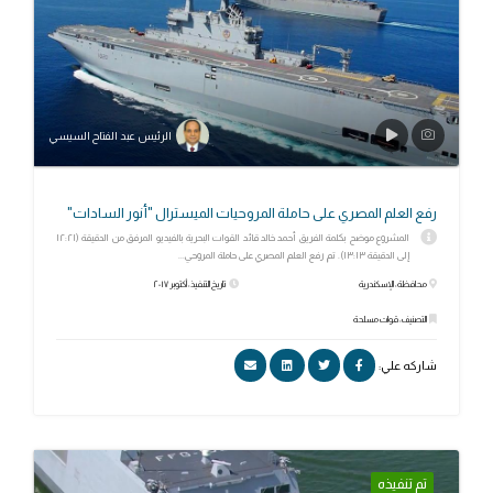
الرئيس عبد الفتاح السيسي
رفع العلم المصري على حاملة المروحيات الميسترال "أنور السادات"
المشروع موضح بكلمة الفريق أحمد خالد قائد القوات البحرية بالفيديو المرفق من الدقيقة (١٢:٢١
إلى الدقيقة ١٣:١٣). تم رفع العلم المصري على حاملة المروحي...
محافظة: الإسكندرية
تاريخ التنفيذ: أكتوبر ٢٠١٧
التصنيف: قوات مسلحة
شاركه علي:
تم تنفيذه