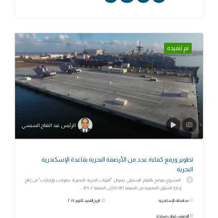
تم تنفيذه
الرئيس عبد الفتاح السيسي
تطوير ورفع كفاءة عدد من الأرصفة البحرية بقاعدة الإسكندرية
البحرية
المشروع موضح بالفيلم التسجيلي بعنوان "القوات البحرية المصرية بطولات وإنجازات" من إنتاج
إدارة الشئون المعنوية من الدقيقة (٤٨:٥٤ إلى الدقيقة ٤٩:٠٢)....
محافظة: الإسكندرية
تاريخ التنفيذ: أكتوبر ٢٠١٧
التصنيف: قوات مسلحة