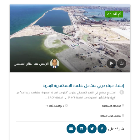
تم تنفيذه
الرئيس عبد الفتاح السيسي
إنشاء ميناء حربي متكامل بقاعدة الإسكندرية البحرية
المشروع موضح في الفيلم التسجيلي بعنوان "القوات البحرية المصرية بطولات وإنجازات" من
إنتاج إدارة الشئون المعنوية من الدقيقة (٤٩:٥٢ إلى الدقيقة ٤٩:٥٧)....
محافظة: الإسكندرية
تاريخ التنفيذ: أكتوبر ٢٠١٧
التصنيف: قوات مسلحة
شاركه علي: