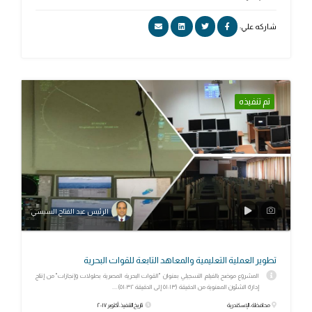
شاركه علي:
تم تنفيذه
الرئيس عبد الفتاح السيسي
تطوير العملية التعليمية والمعاهد التابعة للقوات البحرية
المشروع موضح بالفيلم التسجيلي بعنوان "القوات البحرية المصرية بطولات وإنجازات" من إنتاج
إدارة الشئون المعنوية من الدقيقة (٥١:١٣ إلى الدقيقة ٥١:٣٢)....
محافظة: الإسكندرية
تاريخ التنفيذ: أكتوبر ٢٠١٧