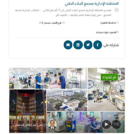
المنطقة الإدارية بمجمع الجلاء الطبي
تنقسم المنطقة الإدارية بمجمع الجلاء الطبي إلى ٣ أقسام كالأتي: • المكاتب الإدارية لخدمة
المجمع. • مبنى إيواء ضباط الصف والجنود. • التكييف الم...
محافظة: القاهرة
تاريخ التنفيذ: ديسمبر ٢٠١٤
التصنيف: قوات مسلحة
شاركه علي:
تم تنفيذه
الرئيس عبد الفتاح السيسي