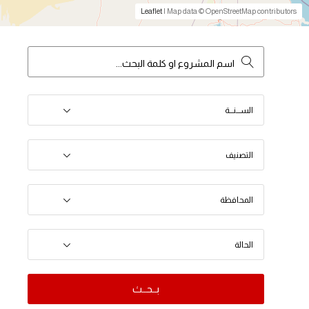
Leaflet
| Map data © OpenStreetMap contributors
الســـنـــة
التصنيف
المحافظة
الحالة
بــحــث