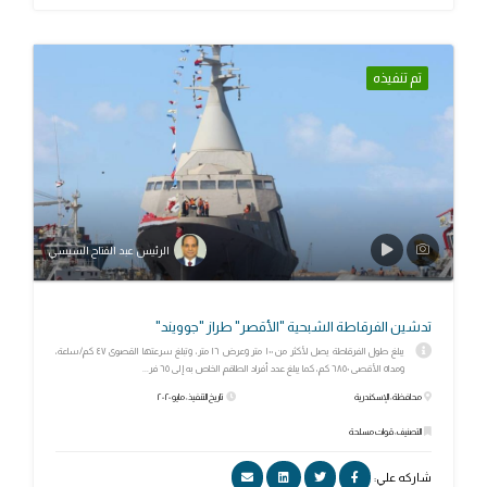
تم تنفيذه
الرئيس عبد الفتاح السيسي
تدشين الفرقاطة الشبحية "الأقصر" طراز "جوويند"
يبلغ طول الفرقاطة يصل لأكثر من ١٠٠ متر وعرض ١٦ متر، وتبلغ سرعتها القصوى ٤٧ كم/ساعة،
ومداه الأقصى ٦٨٥٠ كم، كما يبلغ عدد أفراد الطاقم الخاص به إلى ٦٥ فر...
محافظة: الإسكندرية
تاريخ التنفيذ: مايو ٢٠٢٠
التصنيف: قوات مسلحة
شاركه علي: