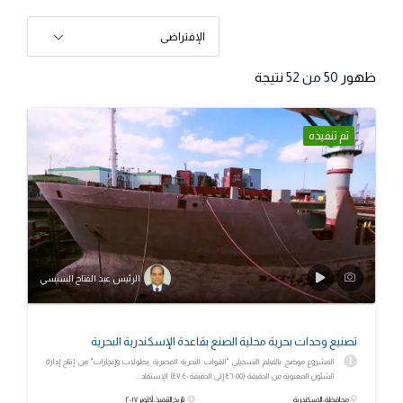
الإفتراضى
ظهور
50
من 52
نتيجة
تم تنفيذه
الرئيس عبد الفتاح السيسي
تصنيع وحدات بحرية محلية الصنع بقاعدة الإسكندرية البحرية
المشروع موضح بالفيلم التسجيلي "القوات البحرية المصرية بطولات وإنجازات" من إنتاج إدارة
الشئون المعنوية من الدقيقة (٤٦:٥٥ إلى الدقيقة ٤٧:٤٠) الإستفاد...
محافظة: الإسكندرية
تاريخ التنفيذ: أكتوبر ٢٠١٧