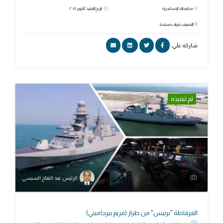
محافظة: الإسكندرية
تاريخ التنفيذ: أكتوبر ٢٠١٧
التصنيف: قوات مسلحة
شاركه علي:
تم تنفيذه
الرئيس عبد الفتاح السيسي
الفرقاطة "برنيس" من طراز (فریم بيرجامیني)