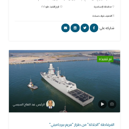
محافظة: الإسكندرية
تاريخ التنفيذ: مايو ٢٠٢٠
التصنيف: قوات مسلحة
شاركه علي:
تم تنفيذه
الرئيس عبد الفتاح السيسي
الفرقاطة "الجلالة" من طراز "فریم بيرجامیني"