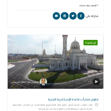
التصنيف: قوات مسلحة
شاركه علي:
تم تنفيذه
الرئيس عبد الفتاح السيسي
تطوير منشآت قاعدة الإسكندرية البحرية
قامت القوات البحرية بأعمال تطوير البنية التحتية ورفع كفاءة العديد من المنشآت والأرصفة
البحرية بما يعزز استيعابها لوحداتٍ قتاليةٍ جديدة، حيث تم رفع كفا...