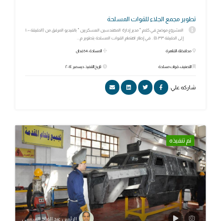
تطوير مجمع الجلاء للقوات المسلحة
المشروع موضح في كلام " مدير إدارة المهندسين العسكريين " بالفيديو المرفق من (الدقيقة ١:٠٠
إلى الدقيقة ٥:٣٣). في إطار اهتمام القوات المسلحة بتطوير م...
محافظة: القاهرة
المساحة: 54 فدان
التصنيف: قوات مسلحة
تاريخ التنفيذ: ديسمبر ٢٠١٤
شاركه علي:
تم تنفيذه
الرئيس عبد الفتاح السيسي