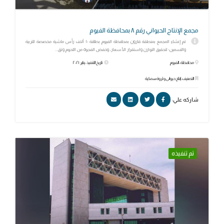
مجمع الإنتاج الحيواني رقم ٨ بمحافظة الفيوم
تم إنشاء المجمع بمنطقة قارون بمحافظة الفيوم بطاقة ١٠ آلاف رأس ماشية مخصصة للتربية
والتسمين؛ لتحقيق التوازن واستقرار الأسعار، وخفض الفجوة من اللحوم وتق...
محافظة: الفيوم
تاريخ التنفيذ: يناير ٢٠٢١
التصنيف: إنتاج حيوانى وثروة سمكية
شاركه علي:
تم تنفيذه