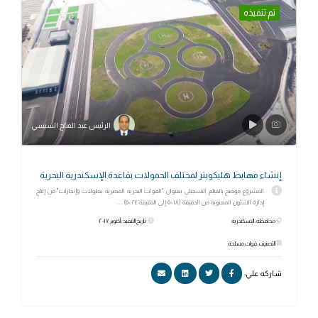
تم تنفيذه
الرئيس عبد الفتاح السيسي
إنشاء مهابط هليكوبتر لمختلف الحمولات بقاعدة الإسكندرية البحرية
المشروع موضح بالفيلم التسجيلي بعنوان "القوات البحرية المصرية بطولات وإنجازات" من إنتاج
إدارة الشئون المعنوية من الدقيقة (٥٠:١٨ إلى الدقيقة ٥٠:٢٤)....
محافظة: الإسكندرية
تاريخ التنفيذ: أكتوبر ٢٠١٧
التصنيف: قوات مسلحة
شاركه علي: