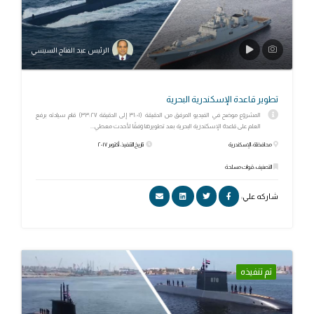
الرئيس عبد الفتاح السيسي
تطوير قاعدة الإسكندرية البحرية
المشروع موضح في الفيديو المرفق من الدقيقة (٣١:٠١ إلى الدقيقة ٣٣:٢٧) قام سيادته برفع
العلم على قاعدة الإسكندرية البحرية بعد تطويرها وفقًا لأحدث معطي...
محافظة: الإسكندرية
تاريخ التنفيذ: أكتوبر ٢٠١٧
التصنيف: قوات مسلحة
شاركه علي:
تم تنفيذه