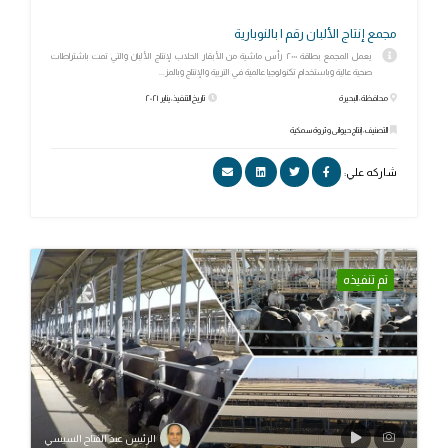
مجمع إنتاج الألبان رقم ١ بالنوبارية
يعمل المجمع بطاقة ٢٠٠٠ رأس ماشية من الأبقار الحلاب لإنتاج الألبان والتي تمت باشتراطات
صحية عالية وباستخدام تكنولوجيا عالمية في التربية والإنتاج وبالمز...
محافظة: البحيرة
تاريخ التنفيذ: يناير ٢٠٢١
التصنيف: إنتاج حيوانى وثروة سمكية
شاركه علي:
تم تنفيذه
الرئيس عبد الفتاح السيسي