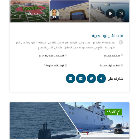
الرئيس عبد الفتاح السيسي
قاعدة 3 يوليو البحرية
تعد قاعدة ٣ يوليو من أحدث وأكبر القواعد البحرية حيث تقام على مساحة ١٠ مليون م² على البحر
المتوسط، وتقع في منطقة جرجوب على الساحل الشمالي الغربي لمصر ع...
محافظة: مطروح
المساحة: 10 مليون متر مربع
التصنيف: قوات مسلحة
تاريخ التنفيذ: يوليو ٢٠٢١
شاركه علي:
تم تنفيذه