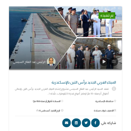
تم تنفيذه
الرئيس عبد الفتاح السيسي
الميناء الغربي الجديد برأس التين بالإسكندرية
تفقد السيد الرئيس عبد الفتاح السيسي مشروع إنشاء الميناء الغربي الجديد برأس التين بإجمالي
أطوال أرصفة ١٥٠٠ مترًا وحاجز أمواج قدره ٥ كيلومترات، نفّذته ا...
محافظة: الإسكندرية
المساحة: أطوال أرصفة 1500 مترًا
التصنيف: قوات مسلحة
تاريخ التنفيذ: أغسطس ٢٠١٨
شاركه علي: