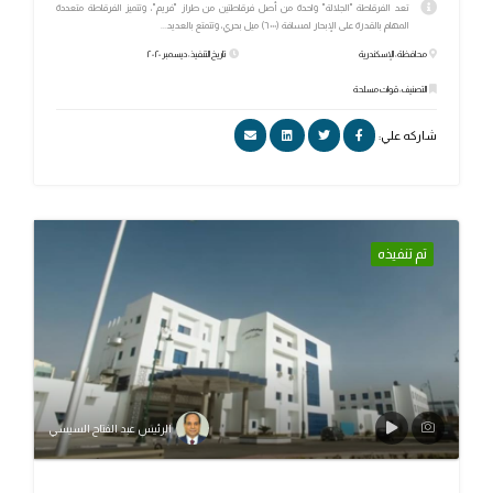
تعد الفرقاطة "الجلالة" واحدة من أصل فرقاطتين من طراز "فریم"، وتتميز الفرقاطة متعددة
المهام بالقدرة على الإبحار لمسافة (٦٠٠٠) ميل بحري، وتتمتع بالعديد...
محافظة: الإسكندرية
تاريخ التنفيذ: ديسمبر ٢٠٢٠
التصنيف: قوات مسلحة
شاركه علي:
تم تنفيذه
الرئيس عبد الفتاح السيسي